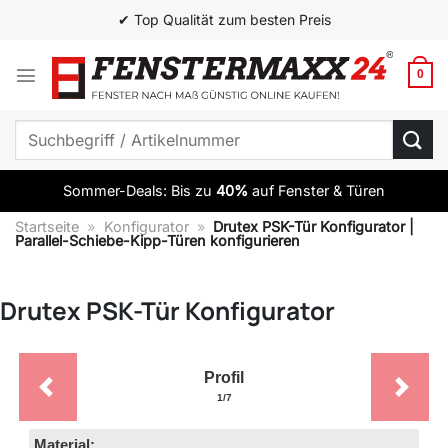
Zum
✔ Top Qualität zum besten Preis
Inhalt
springen
0
Suchen
nach:
Sommer-Deals: Bis zu
40%
auf Fenster & Türen
Startseite
»
Konfigurator
»
Drutex PSK-Tür Konfigurator |
Parallel-Schiebe-Kipp-Türen konfigurieren
Drutex PSK-Tür Konfigurator