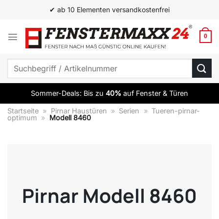
Zum
✔ ab 10 Elementen versandkostenfrei
Inhalt
springen
0
Suchen
nach:
Sommer-Deals: Bis zu
40%
auf Fenster & Türen
Startseite
»
Pirnar Haustüren
»
Serien
»
Tueren-pirnar-
optimum
»
Modell 8460
Pirnar Modell 8460