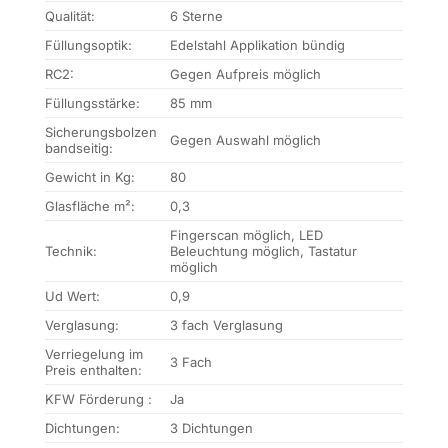
Qualität:
6 Sterne
Füllungsoptik:
Edelstahl Applikation bündig
RC2:
Gegen Aufpreis möglich
Füllungsstärke:
85 mm
Sicherungsbolzen
Gegen Auswahl möglich
bandseitig:
Gewicht in Kg:
80
Glasfläche m²:
0,3
Fingerscan möglich, LED
Technik:
Beleuchtung möglich, Tastatur
möglich
Ud Wert:
0,9
Verglasung:
3 fach Verglasung
Verriegelung im
3 Fach
Preis enthalten:
KFW Förderung :
Ja
Dichtungen:
3 Dichtungen