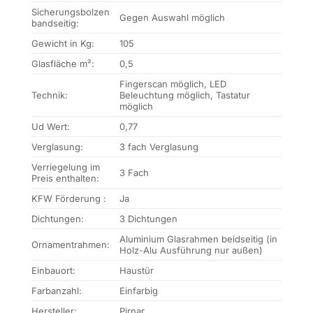
Sicherungsbolzen
Gegen Auswahl möglich
bandseitig:
Gewicht in Kg:
105
Glasfläche m²:
0,5
Fingerscan möglich, LED
Technik:
Beleuchtung möglich, Tastatur
möglich
Ud Wert:
0,77
Verglasung:
3 fach Verglasung
Verriegelung im
3 Fach
Preis enthalten:
KFW Förderung :
Ja
Dichtungen:
3 Dichtungen
Aluminium Glasrahmen beidseitig (in
Ornamentrahmen:
Holz-Alu Ausführung nur außen)
Einbauort:
Haustür
Farbanzahl:
Einfarbig
Hersteller:
Pirnar