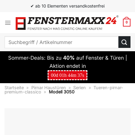
Zum
✔ ab 10 Elementen versandkostenfrei
Inhalt
springen
0
Suchen
nach:
Sommer-Deals: Bis zu
40%
auf Fenster & Türen |
Aktion endet in
00
d
01
h
44
m
37
s
Startseite
»
Pirnar Haustüren
»
Serien
»
Tueren-pirnar-
premium-classico
»
Modell 3050