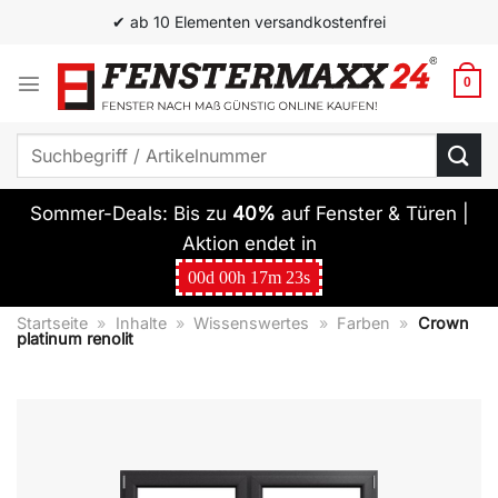
Zum
✔ ab 10 Elementen versandkostenfrei
Inhalt
springen
0
Suchen
nach:
Sommer-Deals: Bis zu
40%
auf Fenster & Türen |
Aktion endet in
00
d
00
h
17
m
22
s
Startseite
»
Inhalte
»
Wissenswertes
»
Farben
»
Crown
platinum renolit