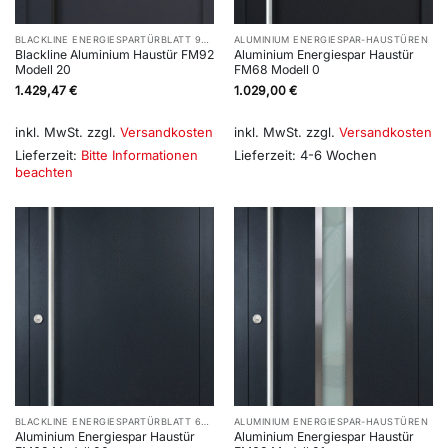
BLACKLINE ENERGIESPARTÜRBLATT 92 MM
ALUMINIUM ENERGIESPAR-HAUSTÜREN
Blackline Aluminium Haustür FM92
Aluminium Energiespar Haustür
Modell 20
FM68 Modell 0
1.429,47
€
1.029,00
€
inkl. MwSt.
zzgl.
Versandkosten
inkl. MwSt.
zzgl.
Versandkosten
Lieferzeit:
Bitte Informationen
Lieferzeit:
4-6 Wochen
beachten
BLACKLINE ENERGIESPARTÜRBLATT 68 MM
ALUMINIUM ENERGIESPAR-HAUSTÜREN
Aluminium Energiespar Haustür
Aluminium Energiespar Haustür