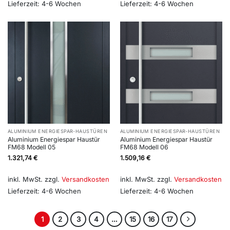
Lieferzeit:
4-6 Wochen
Lieferzeit:
4-6 Wochen
ALUMINIUM ENERGIESPAR-HAUSTÜREN
ALUMINIUM ENERGIESPAR-HAUSTÜREN
Aluminium Energiespar Haustür
Aluminium Energiespar Haustür
FM68 Modell 05
FM68 Modell 06
1.321,74
€
1.509,16
€
inkl. MwSt.
zzgl.
Versandkosten
inkl. MwSt.
zzgl.
Versandkosten
Lieferzeit:
4-6 Wochen
Lieferzeit:
4-6 Wochen
1
2
3
4
…
15
16
17