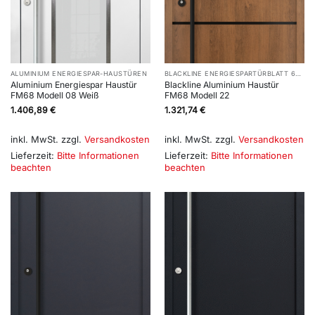
ALUMINIUM ENERGIESPAR-HAUSTÜREN
BLACKLINE ENERGIESPARTÜRBLATT 68 MM
Aluminium Energiespar Haustür
Blackline Aluminium Haustür
FM68 Modell 08 Weiß
FM68 Modell 22
1.406,89
€
1.321,74
€
inkl. MwSt.
zzgl.
Versandkosten
inkl. MwSt.
zzgl.
Versandkosten
Lieferzeit:
Bitte Informationen
Lieferzeit:
Bitte Informationen
beachten
beachten