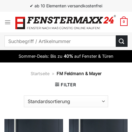
Zum
✔ ab 10 Elementen versandkostenfrei
Inhalt
springen
0
Suchen
nach:
Sommer-Deals: Bis zu
40%
auf Fenster & Türen
Startseite
»
FM Feldmann & Mayer
FILTER