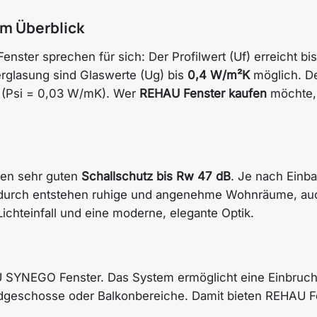
m Überblick
ter sprechen für sich: Der Profilwert (Uf) erreicht bi
Verglasung sind Glaswerte (Ug) bis
0,4 W/m²K
möglich. De
r (Psi = 0,03 W/mK). Wer
REHAU Fenster kaufen
möchte, 
en sehr guten
Schallschutz bis Rw 47 dB
. Je nach Einba
durch entstehen ruhige und angenehme Wohnräume, auch 
Lichteinfall und eine moderne, elegante Optik.
SYNEGO Fenster. Das System ermöglicht eine Einbruc
rdgeschosse oder Balkonbereiche. Damit bieten REHAU Fen