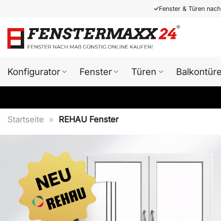
Zum
✓
Fenster & Türen nac
Inhalt
springen
Konfigurator
Fenster
Türen
Balkontür
Startseite
»
REHAU Fenster