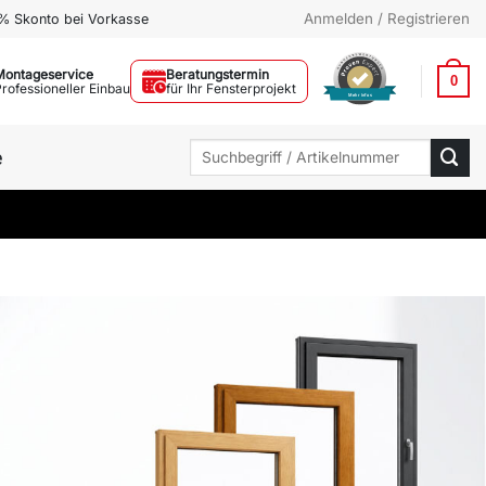
Anmelden / Registrieren
% Skonto bei Vorkasse
Montageservice
Beratungstermin
0
Professioneller Einbau
für Ihr Fensterprojekt
Mehr Infos
Suchen
e
nach: