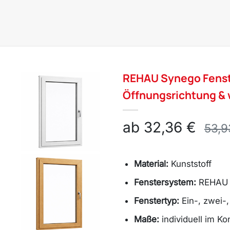
REHAU Synego Fenste
Öffnungsrichtung & 
ab 32,36 €
53,9
Material:
Kunststoff
Fenstersystem:
REHAU 
Fenstertyp:
Ein-, zwei-,
Maße:
individuell im Ko