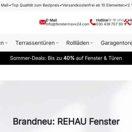
h Maß
✓
Top Qualität zum Bestpreis
✓
Versandkostenfrei ab 10 Elementen
✓
2 
E-Mail
Hotline
(9–16 Uhr)
info@fenstermaxx24.com
030 439 707 59
en
Terrassentüren
Rollläden
Garagentor
Sommer-Deals: Bis zu
40%
auf Fenster & Türen
Brandneu: REHAU Fenster