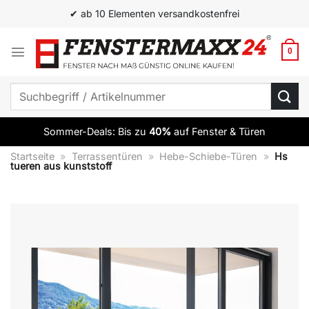
Zum
✔ Top Qualität zum besten Preis
Inhalt
springen
0
Suchen
nach:
Sommer-Deals: Bis zu
40%
auf Fenster & Türen
Startseite
»
Terrassentüren
»
Hebe-Schiebe-Türen
»
Hs
tueren aus kunststoff