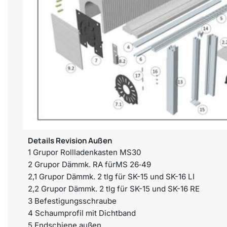
Details Revision Außen
1 Grupor Rollladenkasten MS30
2 Grupor Dämmk. RA fürMS 26‐49
2,1 Grupor Dämmk. 2 tlg für SK-15 und SK-16 LI
2,2 Grupor Dämmk. 2 tlg für SK-15 und SK-16 RE
3 Befestigungsschraube
4 Schaumprofil mit Dichtband
5 Endschiene außen