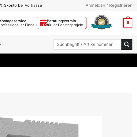
Anmelden / Registrieren
% Skonto bei Vorkasse
Montageservice
Beratungstermin
0
Professioneller Einbau
für Ihr Fensterprojekt
Mehr Infos
Suchen
e
nach: