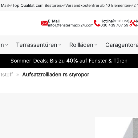
h Maß
✓
Top Qualität zum Bestpreis
✓
Versandkostenfrei ab 10 Elementen
✓
2 
E-Mail
Hotline
(9–16 Uhr)
info@fenstermaxx24.com
030 439 707 59
en
Terrassentüren
Rollläden
Garagentor
Sommer-Deals: Bis zu
40%
auf Fenster & Türen
tstoff
»
Aufsatzrollladen rs styropor