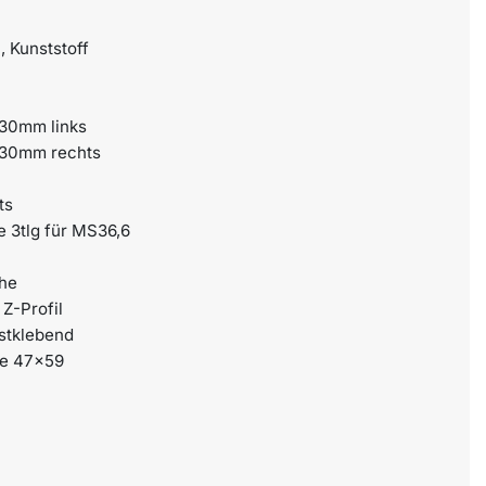
, Kunststoff
 30mm links
g 30mm rechts
ts
e 3tlg für MS36,6
che
 Z-Profil
bstklebend
ne 47×59