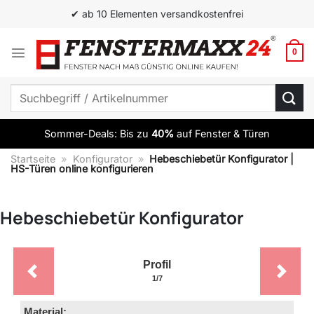
Zum
✔ Top Qualität zum besten Preis
Inhalt
springen
0
Suchen
nach:
Sommer-Deals: Bis zu
40%
auf Fenster & Türen
Startseite
»
Konfigurator
»
Hebeschiebetür Konfigurator |
HS-Türen online konfigurieren
Hebeschiebetür Konfigurator