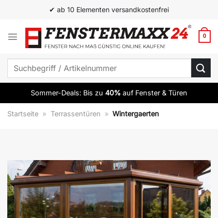
Zum
✔ ab 10 Elementen versandkostenfrei
Inhalt
springen
0
Suchen
nach:
Sommer-Deals: Bis zu
40%
auf Fenster & Türen
Startseite
»
Terrassentüren
»
Wintergaerten