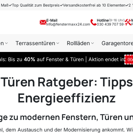
h Maß
✓
Top Qualität zum Bestpreis
✓
Versandkostenfrei ab 10 Elementen
✓
2 
E-Mail
Hotline
(9–16 Uhr)
info@fenstermaxx24.com
030 439 707 59
en
Terrassentüren
Rollläden
Garagentor
s: Bis zu
40%
auf Fenster & Türen | Aktion endet in
00
 Türen Ratgeber: Tipps
Energieeffizienz
ige zu modernen Fenstern, Türen u
hl, dem Austausch und der Modernisierung ankommt. Wir