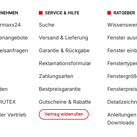
RNEHMEN
SERVICE & HILFE
RATGEBER
ermaxx24
Suche
Wissenswer
lenangebote
Versand & Lieferung
Fenster au
reisanfragen
Garantie & Rückgabe
Fenster ein
Reklamationsformular
Fenstertype
Zahlungsarten
Fenstergrö
den
Bestpreisgarantie
Fensterprei
DRUTEX
Gutscheine & Rabatte
Detailzeich
Vertrag widerrufen
er Vertrieb
Anleitungen
Downloads