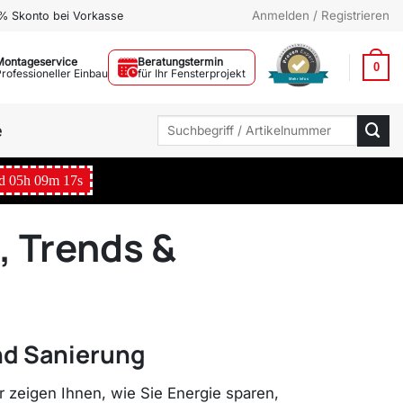
Anmelden / Registrieren
% Skonto bei Vorkasse
Montageservice
Beratungstermin
0
Professioneller Einbau
für Ihr Fensterprojekt
Mehr Infos
Suchen
e
nach:
d
05
h
09
m
16
s
, Trends &
nd Sanierung
 zeigen Ihnen, wie Sie Energie sparen,