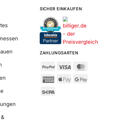
SICHER EINKAUFEN
tes
smessen
bauen
ZAHLUNGSARTEN
n
ßen
se
nungen
 &