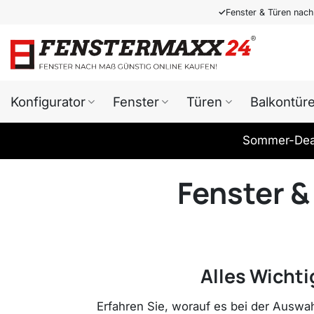
Zum
✓
Fenster & Türen nac
Inhalt
springen
Konfigurator
Fenster
Türen
Balkontür
Sommer-Deal
Fenster &
Alles Wicht
Erfahren Sie, worauf es bei der Auswa