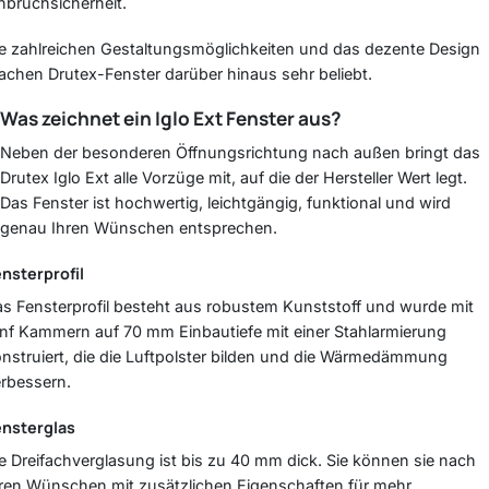
nbruchsicherheit.
e zahlreichen Gestaltungsmöglichkeiten und das dezente Design
chen Drutex-Fenster darüber hinaus sehr beliebt.
Was zeichnet ein
Iglo Ext
Fenster aus?
Neben der besonderen Öffnungsrichtung nach außen bringt das
Drutex Iglo Ext alle Vorzüge mit, auf die der Hersteller Wert legt.
Das Fenster ist hochwertig, leichtgängig, funktional und wird
genau Ihren Wünschen entsprechen.
nsterprofil
s Fensterprofil besteht aus robustem Kunststoff und wurde mit
nf Kammern auf 70 mm Einbautiefe mit einer Stahlarmierung
nstruiert, die die Luftpolster bilden und die Wärmedämmung
rbessern.
ensterglas
e Dreifachverglasung ist bis zu 40 mm dick. Sie können sie nach
ren Wünschen mit zusätzlichen Eigenschaften für mehr