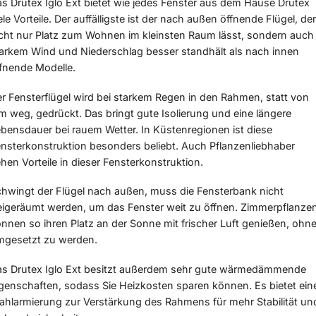
s Drutex Iglo Ext bietet wie jedes Fenster aus dem Hause Drutex
ele Vorteile. Der auffälligste ist der nach außen öffnende Flügel, der
cht nur Platz zum Wohnen im kleinsten Raum lässt, sondern auch
arkem Wind und Niederschlag besser standhält als nach innen
fnende Modelle.
r Fensterflügel wird bei starkem Regen in den Rahmen, statt von
m weg, gedrückt. Das bringt gute Isolierung und eine längere
bensdauer bei rauem Wetter. In Küstenregionen ist diese
nsterkonstruktion besonders beliebt. Auch Pflanzenliebhaber
hen Vorteile in dieser Fensterkonstruktion.
hwingt der Flügel nach außen, muss die Fensterbank nicht
eigeräumt werden, um das Fenster weit zu öffnen. Zimmerpflanze
nnen so ihren Platz an der Sonne mit frischer Luft genießen, ohn
mgesetzt zu werden.
s Drutex Iglo Ext besitzt außerdem sehr gute wärmedämmende
genschaften, sodass Sie Heizkosten sparen können. Es bietet ein
ahlarmierung zur Verstärkung des Rahmens für mehr Stabilität un