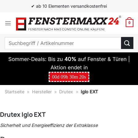
Zum
✔ ab 10 Elementen versandkostenfrei
Inhalt
springen
0
Suchen
nach:
Sommer-Deals: Bis zu
40%
auf Fenster & Türen |
Aktion endet in
00
d
09
h
30
m
19
s
Startseite
»
Hersteller
»
Drutex
»
Iglo EXT
Drutex
Iglo EXT
Sicherheit und Energieeffizienz der Extraklasse