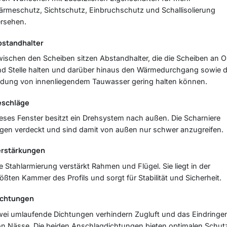
rmeschutz, Sichtschutz, Einbruchschutz und Schallisolierung
rsehen.
bstandhalter
ischen den Scheiben sitzen Abstandhalter, die die Scheiben an O
d Stelle halten und darüber hinaus den Wärmedurchgang sowie d
ldung von innenliegendem Tauwasser gering halten können.
eschläge
eses Fenster besitzt ein Drehsystem nach außen. Die Scharniere
egen verdeckt und sind damit von außen nur schwer anzugreifen.
erstärkungen
e Stahlarmierung verstärkt Rahmen und Flügel. Sie liegt in der
ößten Kammer des Profils und sorgt für Stabilität und Sicherheit.
ichtungen
ei umlaufende Dichtungen verhindern Zugluft und das Eindringe
n Nässe. Die beiden Anschlagdichtungen bieten optimalen Schut