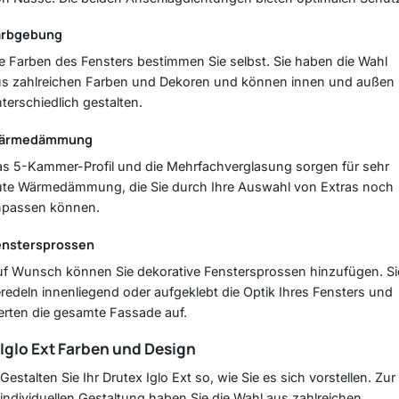
arbgebung
e Farben des Fensters bestimmen Sie selbst. Sie haben die Wahl
us zahlreichen Farben und Dekoren und können innen und außen
terschiedlich gestalten.
ärmedämmung
s 5-Kammer-Profil und die Mehrfachverglasung sorgen für sehr
te Wärmedämmung, die Sie durch Ihre Auswahl von Extras noch
npassen können.
enstersprossen
f Wunsch können Sie dekorative Fenstersprossen hinzufügen. Si
redeln innenliegend oder aufgeklebt die Optik Ihres Fensters und
rten die gesamte Fassade auf.
Iglo Ext
Farben und Design
Gestalten Sie Ihr Drutex Iglo Ext so, wie Sie es sich vorstellen. Zur
individuellen Gestaltung haben Sie die Wahl aus zahlreichen