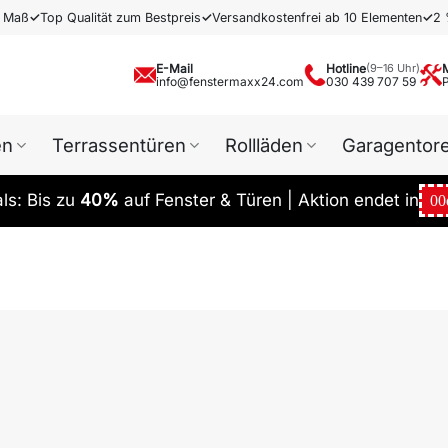
h Maß
✓
Top Qualität zum Bestpreis
✓
Versandkostenfrei ab 10 Elementen
✓
2 
E-Mail
Hotline
(9–16 Uhr)
info@fenstermaxx24.com
030 439 707 59
en
Terrassentüren
Rollläden
Garagentor
s: Bis zu
40%
auf Fenster & Türen | Aktion endet in
00