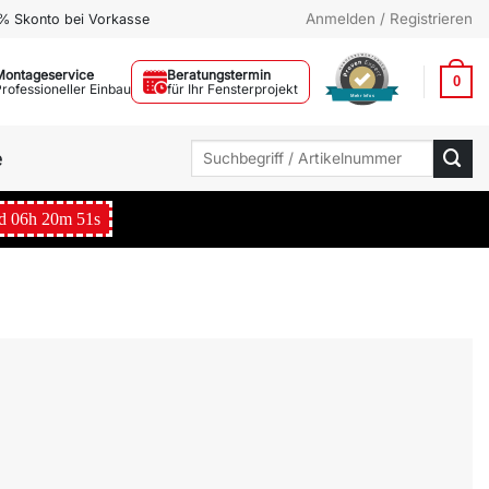
Anmelden / Registrieren
% Skonto bei Vorkasse
Montageservice
Beratungstermin
0
Professioneller Einbau
für Ihr Fensterprojekt
Mehr Infos
Suchen
e
nach:
d
06
h
20
m
50
s