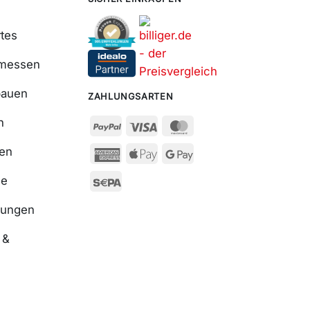
tes
smessen
bauen
ZAHLUNGSARTEN
n
ßen
se
nungen
 &