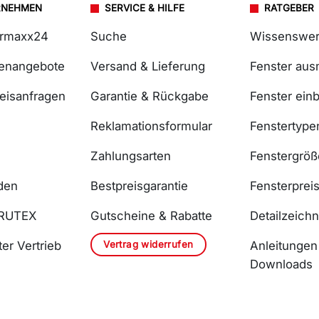
RNEHMEN
SERVICE & HILFE
RATGEBER
ermaxx24
Suche
Wissenswer
lenangebote
Versand & Lieferung
Fenster au
reisanfragen
Garantie & Rückgabe
Fenster ein
Reklamationsformular
Fenstertype
Zahlungsarten
Fenstergrö
den
Bestpreisgarantie
Fensterprei
DRUTEX
Gutscheine & Rabatte
Detailzeich
Vertrag widerrufen
er Vertrieb
Anleitungen
Downloads