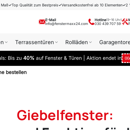
h Maß
✓
Top Qualität zum Bestpreis
✓
Versandkostenfrei ab 10 Elementen
✓
2 
E-Mail
Hotline
(9–16 Uhr)
info@fenstermaxx24.com
030 439 707 59
en
Terrassentüren
Rollläden
Garagentor
s: Bis zu
40%
auf Fenster & Türen | Aktion endet in
00
ne bestellen
Giebelfenster: