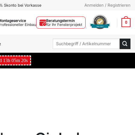
Anmelden / Registrieren
% Skonto bei Vorkasse
Montageservice
Beratungstermin
0
Professioneller Einbau
für Ihr Fensterprojekt
Mehr Infos
Suchen
e
nach:
d
13
h
05
m
19
s