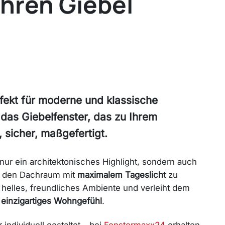
Ihren Giebel
fekt für moderne und klassische
das Giebelfenster, das zu Ihrem
 sicher, maßgefertigt.
t nur ein architektonisches Highlight, sondern auch
t, den Dachraum mit
maximalem Tageslicht
zu
n helles, freundliches Ambiente und verleiht dem
n
einzigartiges Wohngefühl
.
individuell gestaltet – bei
Fenstermaxx24
erhalten