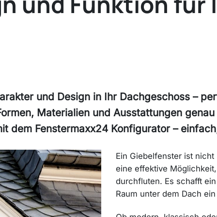
gn und Funktion für 
harakter und Design in Ihr Dachgeschoss – per
 Formen, Materialien und Ausstattungen genau 
it dem Fenstermaxx24 Konfigurator – einfach,
Ein Giebelfenster ist nich
eine effektive Möglichkei
durchfluten. Es schafft ei
Raum unter dem Dach ei
Ob modern, klassisch oder 