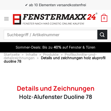
Zum
✔ ab 10 Elementen versandkostenfrei
Inhalt
springen
0
Suchen
nach:
Sommer-Deals: Bis zu
40%
auf Fenster & Türen
Startseite
»
Inhalte
»
Produkte
»
Profilschnitte-und-
detailzeichnungen
»
Details und zeichnungen holz aluprofil
duoline 78
Details und Zeichnungen
Holz-Alufenster Duoline 78