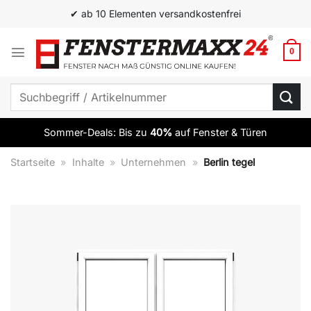
Zum
✔ ab 10 Elementen versandkostenfrei
Inhalt
springen
0
Suchen
nach:
Sommer-Deals: Bis zu
40%
auf Fenster & Türen
Startseite
»
Inhalte
»
Unternehmen
»
Berlin tegel