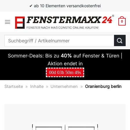
Zum
✔ ab 10 Elementen versandkostenfrei
Inhalt
springen
0
Suchen
nach:
Sommer-Deals: Bis zu
40%
auf Fenster & Türen |
Aktion endet in
00
d
03
h
50
m
49
s
Startseite
»
Inhalte
»
Unternehmen
»
Oranienburg berlin