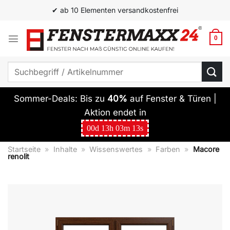
Zum
✔ ab 10 Elementen versandkostenfrei
Inhalt
springen
0
Suchen
nach:
Sommer-Deals: Bis zu
40%
auf Fenster & Türen |
Aktion endet in
00
d
13
h
03
m
12
s
Startseite
»
Inhalte
»
Wissenswertes
»
Farben
»
Macore
renolit