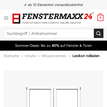
Zum
✔ ab 10 Elementen versandkostenfrei
Inhalt
springen
0
Suchen
nach:
Sommer-Deals: Bis zu
40%
auf Fenster & Türen
Startseite
»
Inhalte
»
Wissenswertes
»
Lexikon rollladen