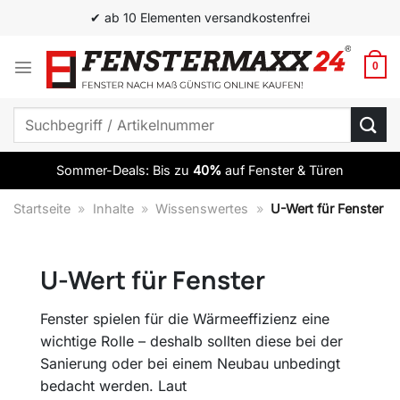
Zum
✔ ab 10 Elementen versandkostenfrei
Inhalt
springen
0
Suchen
nach:
Sommer-Deals: Bis zu
40%
auf Fenster & Türen
Startseite
»
Inhalte
»
Wissenswertes
»
U-Wert für Fenster
U-Wert für Fenster
Fenster spielen für die Wärmeeffizienz eine
wichtige Rolle – deshalb sollten diese bei der
Sanierung oder bei einem Neubau unbedingt
bedacht werden. Laut