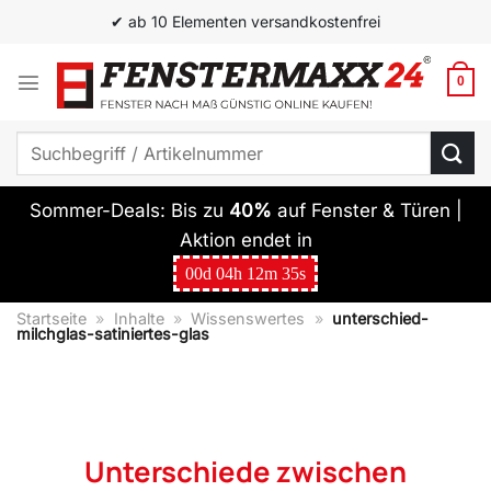
Zum
✔ ab 10 Elementen versandkostenfrei
Inhalt
springen
0
Suchen
nach:
Sommer-Deals: Bis zu
40%
auf Fenster & Türen |
Aktion endet in
00
d
04
h
12
m
33
s
Startseite
»
Inhalte
»
Wissenswertes
»
unterschied-
milchglas-satiniertes-glas
Unterschiede zwischen