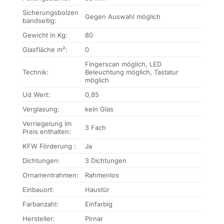
Sicherungsbolzen
Gegen Auswahl möglich
bandseitig:
Gewicht in Kg:
80
Glasfläche m²:
0
Fingerscan möglich, LED
Technik:
Beleuchtung möglich, Tastatur
möglich
Ud Wert:
0,85
Verglasung:
kein Glas
Verriegelung im
3 Fach
Preis enthalten:
KFW Förderung :
Ja
Dichtungen:
3 Dichtungen
Ornamentrahmen:
Rahmenlos
Einbauort:
Haustür
Farbanzahl:
Einfarbig
Hersteller:
Pirnar