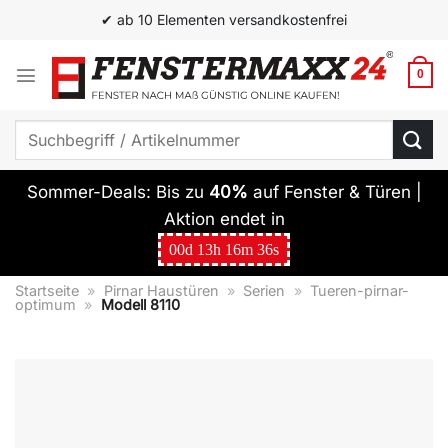
Zum
✔ ab 10 Elementen versandkostenfrei
Inhalt
springen
0
Suchen
nach:
Sommer-Deals: Bis zu
40%
auf Fenster & Türen |
Aktion endet in
00
d
13
h
16
m
35
s
Startseite
»
Pirnar Haustüren
»
Serien
»
Tueren-pirnar-
optimum
»
Modell 8110