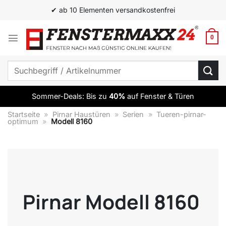
Zum
✔ ab 10 Elementen versandkostenfrei
Inhalt
springen
0
Suchen
nach:
Sommer-Deals: Bis zu
40%
auf Fenster & Türen
Startseite
»
Pirnar Haustüren
»
Serien
»
Tueren-pirnar-
optimum
»
Modell 8160
Pirnar Modell 8160