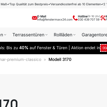
h Maß
✓
Top Qualität zum Bestpreis
✓
Versandkostenfrei ab 10 Elementen
✓
2 
E-Mail
Hotline
(9–16 Uhr)
info@fenstermaxx24.com
030 439 707 59
en
Terrassentüren
Rollläden
Garagentor
s: Bis zu
40%
auf Fenster & Türen | Aktion endet in
00
rnar-premium-classico
»
Modell 3170
170