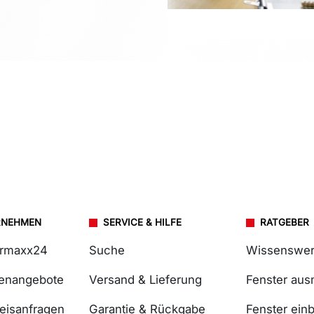
RNEHMEN
SERVICE & HILFE
RATGEBER
ermaxx24
Suche
Wissenswer
lenangebote
Versand & Lieferung
Fenster au
reisanfragen
Garantie & Rückgabe
Fenster ein