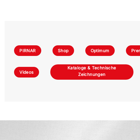
PIRNAR
Shop
Optimum
Pre
Kataloge & Technische
Videos
Zeichnungen