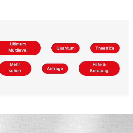
Ultimum
Quantum
Theatrica
Multilevel
Mehr
Hilfe &
Anfrage
sehen
Beratung