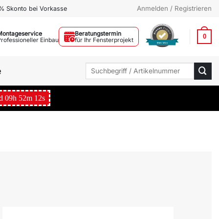
Anmelden / Registrieren
% Skonto bei Vorkasse
Montageservice
Beratungstermin
0
Professioneller Einbau
für Ihr Fensterprojekt
Mehr Infos
Suchen
e
nach:
d
09
h
52
m
11
s