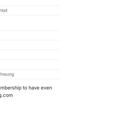
htet
Schwung
membership to have even
lg.com