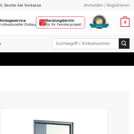
Anmelden / Registrieren
% Skonto bei Vorkasse
Montageservice
Beratungstermin
0
Professioneller Einbau
für Ihr Fensterprojekt
Mehr Infos
Suchen
e
nach: