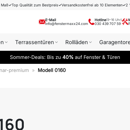
h Maß
✓
Top Qualität zum Bestpreis
✓
Versandkostenfrei ab 10 Elementen
✓
2 
E-Mail
Hotline
(9–16 Uhr)
info@fenstermaxx24.com
030 439 707 59
en
Terrassentüren
Rollläden
Garagentor
Sommer-Deals: Bis zu
40%
auf Fenster & Türen
rnar-premium
»
Modell 0160
0160