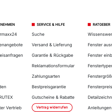
RNEHMEN
SERVICE & HILFE
RATGEBER
ermaxx24
Suche
Wissenswer
lenangebote
Versand & Lieferung
Fenster au
reisanfragen
Garantie & Rückgabe
Fenster ein
Reklamationsformular
Fenstertype
Zahlungsarten
Fenstergrö
den
Bestpreisgarantie
Fensterprei
DRUTEX
Gutscheine & Rabatte
Detailzeich
Vertrag widerrufen
er Vertrieb
Anleitungen