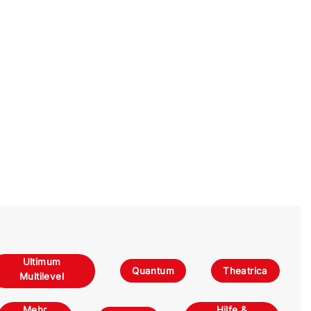
Ultimum
Quantum
Theatrica
Multilevel
Mehr
Hilfe &