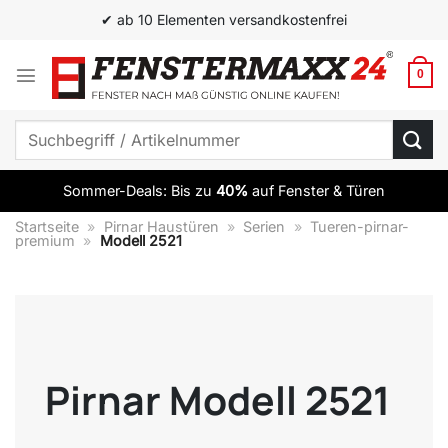
Zum
✔ ab 10 Elementen versandkostenfrei
Inhalt
springen
0
Suchen
nach:
Sommer-Deals: Bis zu
40%
auf Fenster & Türen
Startseite
»
Pirnar Haustüren
»
Serien
»
Tueren-pirnar-
premium
»
Modell 2521
Pirnar Modell 2521