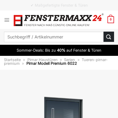
Zum
✔ ab 10 Elementen versandkostenfrei
Inhalt
springen
0
Suchen
nach:
Sommer-Deals: Bis zu
40%
auf Fenster & Türen
Startseite
»
Pirnar Haustüren
»
Serien
»
Tueren-pirnar-
premium
»
Pirnar Modell Premium 6022