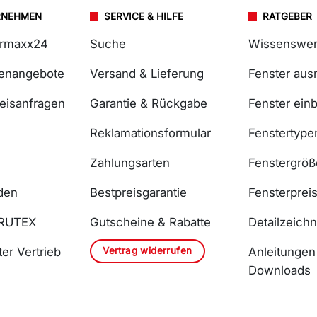
RNEHMEN
SERVICE & HILFE
RATGEBER
ermaxx24
Suche
Wissenswer
lenangebote
Versand & Lieferung
Fenster au
reisanfragen
Garantie & Rückgabe
Fenster ein
Reklamationsformular
Fenstertype
Zahlungsarten
Fenstergrö
den
Bestpreisgarantie
Fensterprei
DRUTEX
Gutscheine & Rabatte
Detailzeich
Vertrag widerrufen
er Vertrieb
Anleitungen
Downloads