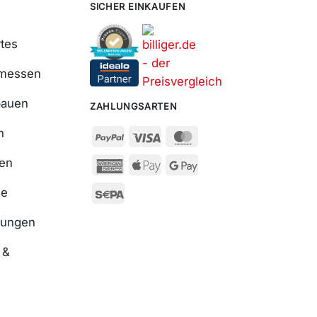
SICHER EINKAUFEN
tes
smessen
bauen
ZAHLUNGSARTEN
n
ßen
se
nungen
 &