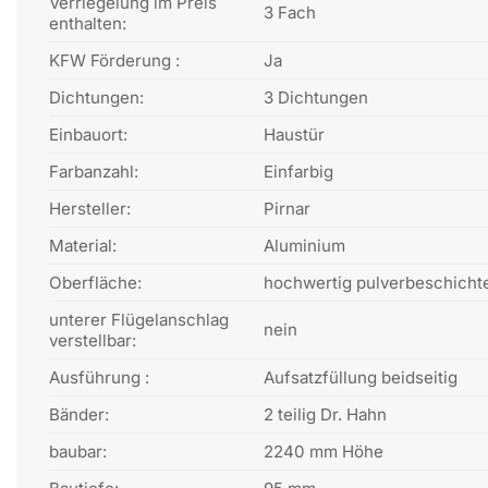
Verriegelung im Preis
3 Fach
enthalten:
KFW Förderung :
Ja
Dichtungen:
3 Dichtungen
Einbauort:
Haustür
Farbanzahl:
Einfarbig
Hersteller:
Pirnar
Material:
Aluminium
Oberfläche:
hochwertig pulverbeschicht
unterer Flügelanschlag
nein
verstellbar:
Ausführung :
Aufsatzfüllung beidseitig
Bänder:
2 teilig Dr. Hahn
baubar:
2240 mm Höhe