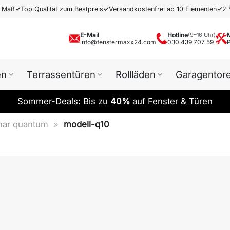
h Maß
✓
Top Qualität zum Bestpreis
✓
Versandkostenfrei ab 10 Elementen
✓
2 
E-Mail
Hotline
(9–16 Uhr)
info@fenstermaxx24.com
030 439 707 59
en
Terrassentüren
Rollläden
Garagentor
Sommer-Deals: Bis zu
40%
auf Fenster & Türen
nar quantum
»
modell-q10