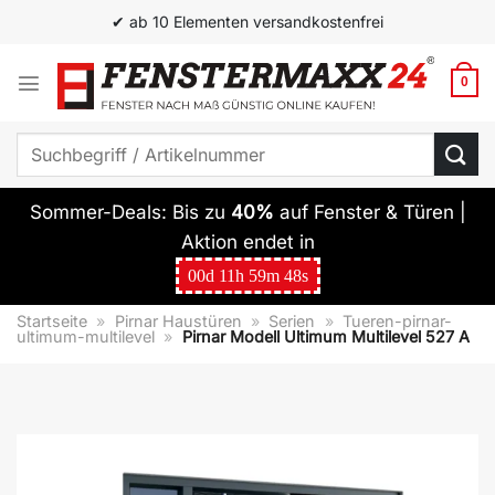
Zum
✔ ab 10 Elementen versandkostenfrei
Inhalt
springen
0
Suchen
nach:
Sommer-Deals: Bis zu
40%
auf Fenster & Türen |
Aktion endet in
00
d
11
h
59
m
47
s
Startseite
»
Pirnar Haustüren
»
Serien
»
Tueren-pirnar-
ultimum-multilevel
»
Pirnar Modell Ultimum Multilevel 527 A