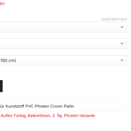
en
ZURÜCKSETZEN
ntür Kunststoff PVC Pfosten Crown Platin
 Außen Farbig
,
Balkontüren
,
2. flg. Pfosten-Variante