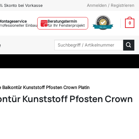
Anmelden / Registrieren
% Skonto bei Vorkasse
Montageservice
Beratungstermin
0
Professioneller Einbau
für Ihr Fensterprojekt
Mehr Infos
Suchen
e
nach:
e Balkontür Kunststoff Pfosten Crown Platin
kontür Kunststoff Pfosten Crown