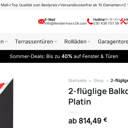
h Maß
✓
Top Qualität zum Bestpreis
✓
Versandkostenfrei ab 10 Elementen
✓
2 
E-Mail
Hotline
(9–16 Uhr)
info@fenstermaxx24.com
030 439 707 59
en
Terrassentüren
Rollläden
Garagentor
Sommer-Deals: Bis zu
40%
auf Fenster & Türen
Startseite
»
Shop
»
2-flüglig
2-flüglige Bal
Platin
ab
814,49
€