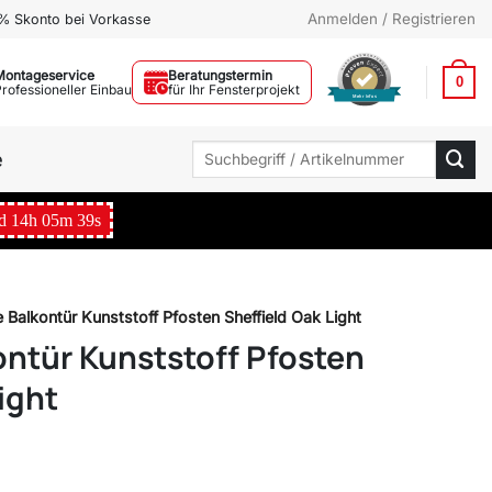
Anmelden / Registrieren
% Skonto bei Vorkasse
Montageservice
Beratungstermin
0
Professioneller Einbau
für Ihr Fensterprojekt
Mehr Infos
Suchen
e
nach:
d
14
h
05
m
38
s
e Balkontür Kunststoff Pfosten Sheffield Oak Light
ontür Kunststoff Pfosten
ight