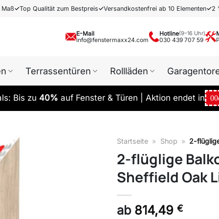
h Maß
✓
Top Qualität zum Bestpreis
✓
Versandkostenfrei ab 10 Elementen
✓
2 
E-Mail
Hotline
(9–16 Uhr)
info@fenstermaxx24.com
030 439 707 59
en
Terrassentüren
Rollläden
Garagentor
s: Bis zu
40%
auf Fenster & Türen | Aktion endet in
00
Startseite
»
Shop
»
2-flüglig
2-flüglige Balk
Sheffield Oak L
ab
814,49
€