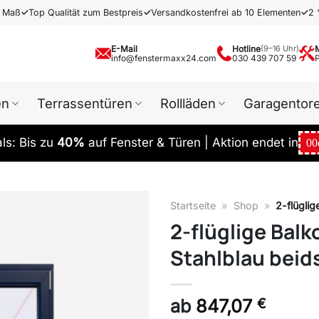
h Maß
✓
Top Qualität zum Bestpreis
✓
Versandkostenfrei ab 10 Elementen
✓
2 
E-Mail
Hotline
(9–16 Uhr)
info@fenstermaxx24.com
030 439 707 59
en
Terrassentüren
Rollläden
Garagentor
s: Bis zu
40%
auf Fenster & Türen | Aktion endet in
00
Startseite
»
Shop
»
2-flüglig
2-flüglige Balk
Stahlblau beids
ab
847,07
€