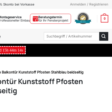
Anmelden / Registrieren
% Skonto bei Vorkasse
Montageservice
Beratungstermin
0
Professioneller Einbau
für Ihr Fensterprojekt
Mehr Infos
Suchen
e
nach:
d
15
h
44
m
13
s
e Balkontür Kunststoff Pfosten Stahlblau beidseitig
ontür Kunststoff Pfosten
eitig