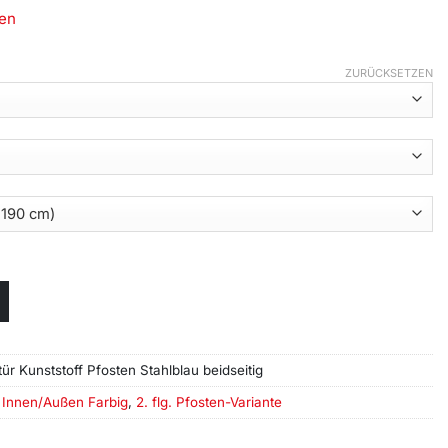
en
ZURÜCKSETZEN
tür Kunststoff Pfosten Stahlblau beidseitig
,
Innen/Außen Farbig
,
2. flg. Pfosten-Variante