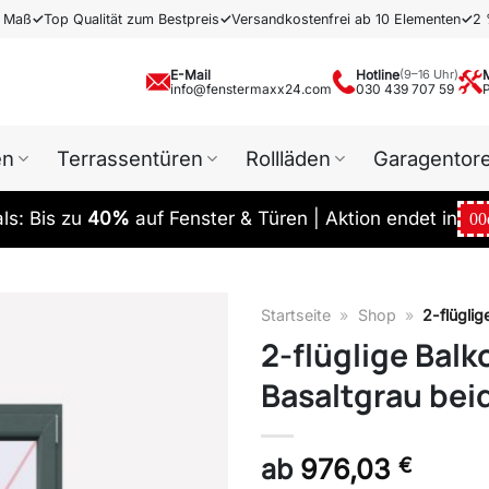
h Maß
✓
Top Qualität zum Bestpreis
✓
Versandkostenfrei ab 10 Elementen
✓
2 
E-Mail
Hotline
(9–16 Uhr)
info@fenstermaxx24.com
030 439 707 59
en
Terrassentüren
Rollläden
Garagentor
s: Bis zu
40%
auf Fenster & Türen | Aktion endet in
00
Startseite
»
Shop
»
2-flüglig
2-flüglige Balk
Basaltgrau bei
ab
976,03
€