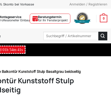
Anmelden / Registrieren
% Skonto bei Vorkasse
Montageservice
Beratungstermin
0
Professioneller Einbau
für Ihr Fensterprojekt
Mehr Infos
Suchen
e
nach:
d
01
h
54
m
39
s
e Balkontür Kunststoff Stulp Basaltgrau beidseitig
ontür Kunststoff Stulp
dseitig