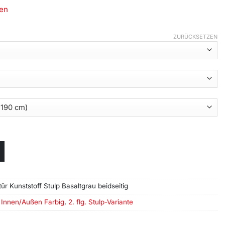
en
ZURÜCKSETZEN
tür Kunststoff Stulp Basaltgrau beidseitig
,
Innen/Außen Farbig
,
2. flg. Stulp-Variante