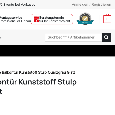
Anmelden / Registrieren
% Skonto bei Vorkasse
Montageservice
Beratungstermin
0
Professioneller Einbau
für Ihr Fensterprojekt
Mehr Infos
Suchen
e
nach:
e Balkontür Kunststoff Stulp Quarzgrau Glatt
ontür Kunststoff Stulp
t