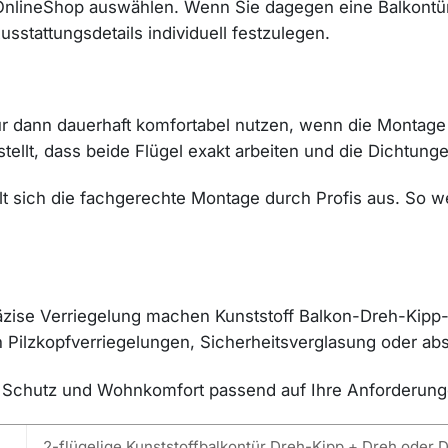
 OnlineShop auswählen. Wenn Sie dagegen eine Balkont
sstattungsdetails individuell festzulegen.
nur dann dauerhaft komfortabel nutzen, wenn die Montage
tellt, dass beide Flügel exakt arbeiten und die Dichtung
t sich die fachgerechte Montage durch Profis aus. So w
ise Verriegelung machen Kunststoff Balkon-Dreh-Kipp-T
 Pilzkopfverriegelungen, Sicherheitsverglasung oder abs
ng, Schutz und Wohnkomfort passend auf Ihre Anforderun
2-flügelige Kunststoffbalkontür Dreh-Kipp + Dreh oder D