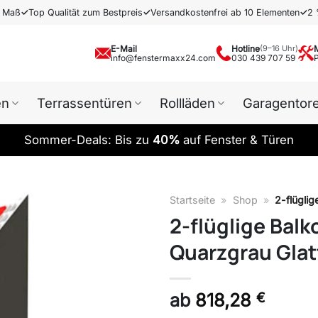
h Maß
✓
Top Qualität zum Bestpreis
✓
Versandkostenfrei ab 10 Elementen
✓
2 
E-Mail
Hotline
(9–16 Uhr)
info@fenstermaxx24.com
030 439 707 59
en
Terrassentüren
Rollläden
Garagentor
Sommer-Deals: Bis zu
40%
auf Fenster & Türen
Startseite
»
Shop
»
2-flüglig
2-flüglige Balk
Quarzgrau Glat
ab
818,28
€