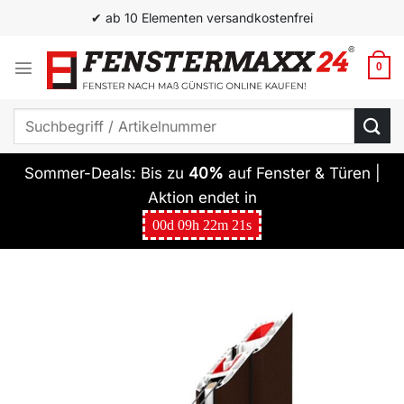
Zum
✔ ab 10 Elementen versandkostenfrei
Inhalt
springen
0
Suchen
nach:
Sommer-Deals: Bis zu
40%
auf Fenster & Türen |
Aktion endet in
00
d
09
h
22
m
20
s