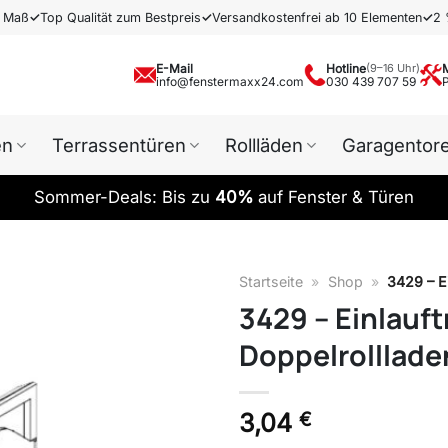
h Maß
✓
Top Qualität zum Bestpreis
✓
Versandkostenfrei ab 10 Elementen
✓
2 
E-Mail
Hotline
(9–16 Uhr)
info@fenstermaxx24.com
030 439 707 59
en
Terrassentüren
Rollläden
Garagentor
Sommer-Deals: Bis zu
40%
auf Fenster & Türen
Startseite
»
Shop
»
3429 – Ei
3429 – Einlauft
Doppelrolllad
3,04
€