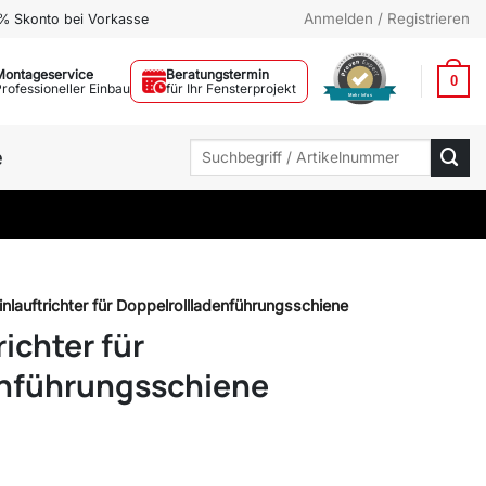
Anmelden / Registrieren
% Skonto bei Vorkasse
Montageservice
Beratungstermin
0
Professioneller Einbau
für Ihr Fensterprojekt
Mehr Infos
Suchen
e
nach:
nlauftrichter für Doppelrollladenführungsschiene
richter für
enführungsschiene