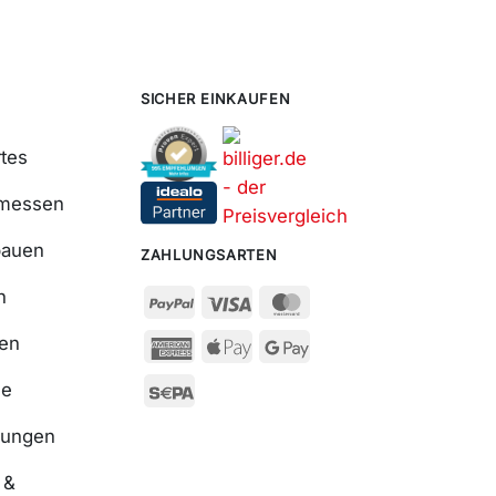
SICHER EINKAUFEN
tes
smessen
bauen
ZAHLUNGSARTEN
n
ßen
se
nungen
 &