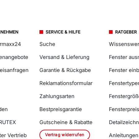
RNEHMEN
SERVICE & HILFE
RATGEBER
ermaxx24
Suche
Wissenswer
lenangebote
Versand & Lieferung
Fenster au
reisanfragen
Garantie & Rückgabe
Fenster ein
Reklamationsformular
Fenstertype
Zahlungsarten
Fenstergrö
den
Bestpreisgarantie
Fensterprei
DRUTEX
Gutscheine & Rabatte
Detailzeich
Vertrag widerrufen
er Vertrieb
Anleitungen