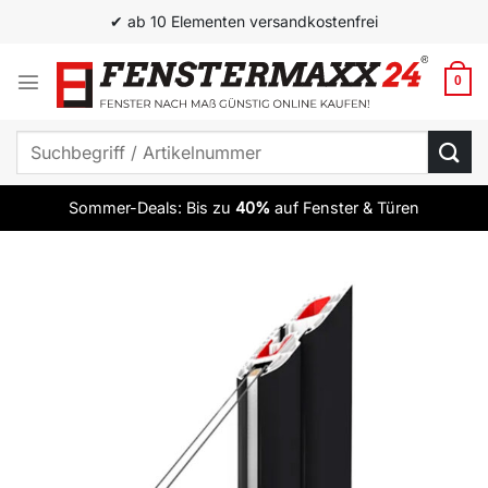
Zum
✔ ab 10 Elementen versandkostenfrei
Inhalt
springen
0
Suchen
nach:
Sommer-Deals: Bis zu
40%
auf Fenster & Türen