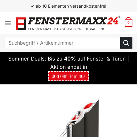
Zum
✔ ab 10 Elementen versandkostenfrei
Inhalt
springen
0
Suchen
nach:
Sommer-Deals: Bis zu
40%
auf Fenster & Türen |
Aktion endet in
00
d
08
h
34
m
39
s