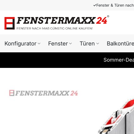
Zum
✓
Fenster & Türen nac
Inhalt
springen
Konfigurator
Fenster
Türen
Balkontür
Sommer-Deal