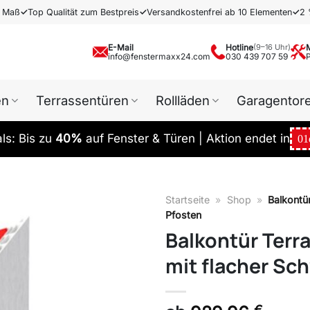
h Maß
✓
Top Qualität zum Bestpreis
✓
Versandkostenfrei ab 10 Elementen
✓
2 
E-Mail
Hotline
(9–16 Uhr)
info@fenstermaxx24.com
030 439 707 59
en
Terrassentüren
Rollläden
Garagentor
s: Bis zu
40%
auf Fenster & Türen | Aktion endet in
01
Startseite
»
Shop
»
Balkontür
Pfosten
Balkontür Terr
mit flacher Sch