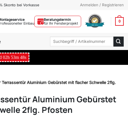
Anmelden / Registrieren
% Skonto bei Vorkasse
Montageservice
Beratungstermin
0
Professioneller Einbau
für Ihr Fensterprojekt
Mehr Infos
Suchen
e
nach:
d
02
h
53
m
47
s
 Terrassentür Aluminium Gebürstet mit flacher Schwelle 2flg.
assentür Aluminium Gebürstet
welle 2flg. Pfosten