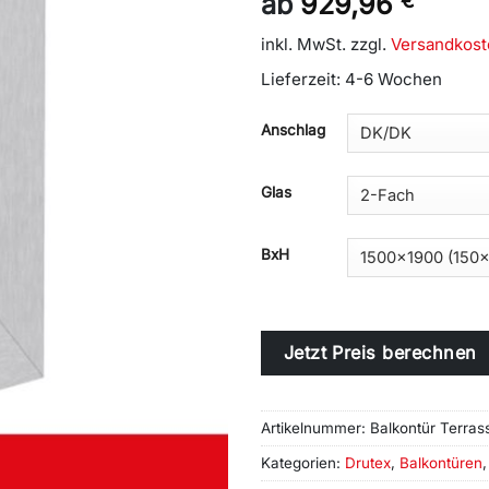
ab
929,96
€
inkl. MwSt.
zzgl.
Versandkost
Lieferzeit:
4-6 Wochen
Alternative:
Anschlag
Glas
BxH
Jetzt Preis berechnen
Artikelnummer:
Balkontür Terras
Kategorien:
Drutex
,
Balkontüren