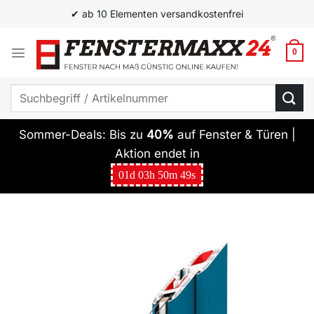
Zum
✔ ab 10 Elementen versandkostenfrei
Inhalt
springen
0
Suchen
nach:
Sommer-Deals: Bis zu
40%
auf Fenster & Türen |
Aktion endet in
01
d
03
h
50
m
49
s