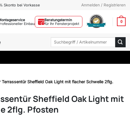
Anmelden / Registrieren
% Skonto bei Vorkasse
Montageservice
Beratungstermin
0
Professioneller Einbau
für Ihr Fensterprojekt
Mehr Infos
Suchen
e
nach:
 Terrassentür Sheffield Oak Light mit flacher Schwelle 2flg.
ssentür Sheffield Oak Light mit
e 2flg. Pfosten