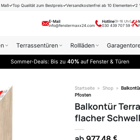
h Maß
✓
Top Qualität zum Bestpreis
✓
Versandkostenfrei ab 10 Elementen
✓
2 
E-Mail
Hotline
(9–16 Uhr)
info@fenstermaxx24.com
030 439 707 59
en
Terrassentüren
Rollläden
Garagentor
Sommer-Deals: Bis zu
40%
auf Fenster & Türen
Startseite
»
Shop
»
Balkontür
Pfosten
Balkontür Terra
flacher Schwell
ab
977,48
€