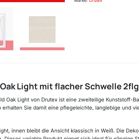
Marke:
Drutex
Oak Light mit flacher Schwelle 2flg
ld Oak Light von Drutex ist eine zweiteilige Kunststoff-B
halten Sie damit eine pflegeleichte, langlebige und vie
ight, innen bleibt die Ansicht klassisch in Weiß. Die Dek
ten. Dieses variable Produkt eignet sich ideal für gängi