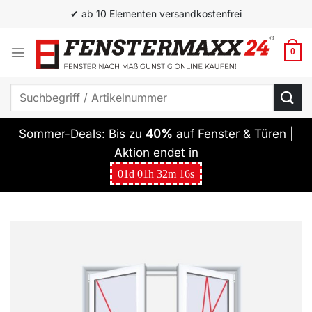
Zum
✔ ab 10 Elementen versandkostenfrei
Inhalt
springen
0
Suchen
nach:
Sommer-Deals: Bis zu
40%
auf Fenster & Türen |
Aktion endet in
01
d
01
h
32
m
15
s