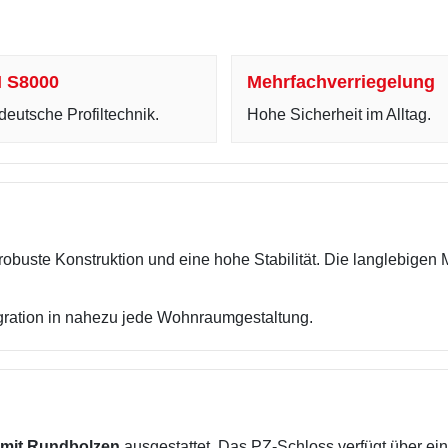
 S8000
Mehrfachverriegelung
eutsche Profiltechnik.
Hohe Sicherheit im Alltag.
obuste Konstruktion und eine hohe Stabilität. Die langlebigen M
gration in nahezu jede Wohnraumgestaltung.
 mit Rundbolzen
ausgestattet. Das PZ-Schloss verfügt über ein