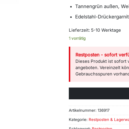
Tannengrün außen, Wei
Edelstahl-Drückergarni
Lieferzeit:
5-10 Werktage
1 vorrätig
Restposten - sofort verf
Dieses Produkt ist sofort
angeboten. Vereinzelt kö
Gebrauchsspuren vorhand
Alternative:
Artikelnummer:
136917
Kategorie:
Restposten & Lagerw
Schlagwort:
Restposten