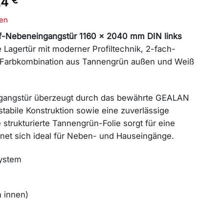
nglicher
Aktueller
24
€
Preis
en
ist:
7 €
1.506,24 €.
-Nebeneingangstür 1160 x 2040 mm DIN links
 Lagertür mit moderner Profiltechnik, 2-fach-
 Farbkombination aus Tannengrün außen und Weiß
ngangstür überzeugt durch das bewährte GEALAN
stabile Konstruktion sowie eine zuverlässige
strukturierte Tannengrün-Folie sorgt für eine
net sich ideal für Neben- und Hauseingänge.
ystem
m
h innen)