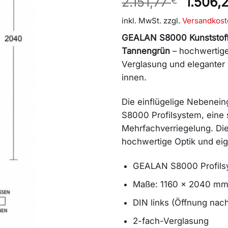
Ursprü
2.151,77
€
1.506,
Preis
inkl. MwSt.
zzgl.
Versandkost
war:
2.151,7
GEALAN S8000 Kunststoff
Tannengrün
– hochwertige
Verglasung und eleganter
innen.
Die einflügelige Nebenei
S8000 Profilsystem, eine 
Mehrfachverriegelung. Die 
hochwertige Optik und eig
GEALAN S8000 Profils
Maße: 1160 x 2040 m
DIN links (Öffnung nac
2-fach-Verglasung