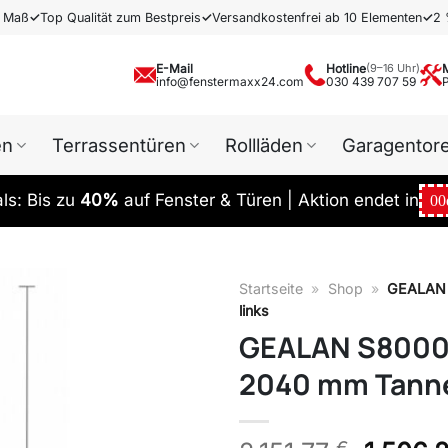
h Maß
✓
Top Qualität zum Bestpreis
✓
Versandkostenfrei ab 10 Elementen
✓
2 
E-Mail
Hotline
(9–16 Uhr)
info@fenstermaxx24.com
030 439 707 59
en
Terrassentüren
Rollläden
Garagentor
s: Bis zu
40%
auf Fenster & Türen | Aktion endet in
00
Startseite
»
Shop
»
GEALAN 
links
GEALAN S8000 
2040 mm Tanne