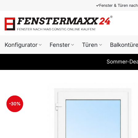
Zum
✓
Fenster & Türen nac
Inhalt
springen
Konfigurator
Fenster
Türen
Balkontür
Sommer-Deal
-30%