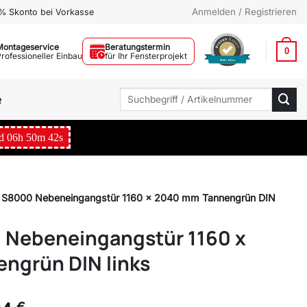
Anmelden / Registrieren
% Skonto bei Vorkasse
Montageservice
Beratungstermin
0
Professioneller Einbau
für Ihr Fensterprojekt
Mehr Infos
Suchen
e
nach:
d
06
h
50
m
41
s
S8000 Nebeneingangstür 1160 x 2040 mm Tannengrün DIN
Nebeneingangstür 1160 x
ngrün DIN links