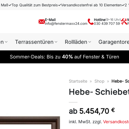
h Maß
✓
Top Qualität zum Bestpreis
✓
Versandkostenfrei ab 10 Elementen
✓
2 
E-Mail
Hotline
(9–16 Uhr)
info@fenstermaxx24.com
030 439 707 59
en
Terrassentüren
Rollläden
Garagentor
Sommer-Deals: Bis zu
40%
auf Fenster & Türen
Startseite
»
Shop
»
Hebe- Sc
Hebe- Schiebet
ab
5.454,70
€
inkl. MwSt.
zzgl.
Versandkost