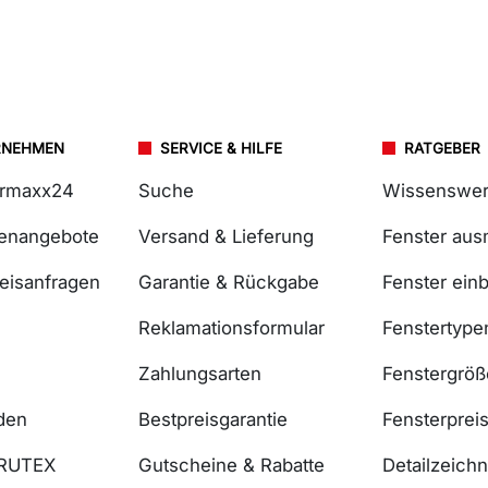
RNEHMEN
SERVICE & HILFE
RATGEBER
ermaxx24
Suche
Wissenswer
lenangebote
Versand & Lieferung
Fenster au
reisanfragen
Garantie & Rückgabe
Fenster ein
Reklamationsformular
Fenstertype
Zahlungsarten
Fenstergrö
den
Bestpreisgarantie
Fensterprei
DRUTEX
Gutscheine & Rabatte
Detailzeich