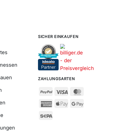
SICHER EINKAUFEN
tes
smessen
bauen
ZAHLUNGSARTEN
n
ßen
se
nungen