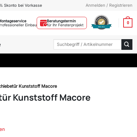
Anmelden / Registrieren
% Skonto bei Vorkasse
Montageservice
Beratungstermin
0
Professioneller Einbau
für Ihr Fensterprojekt
Mehr Infos
Suchen
e
nach:
hiebetür Kunststoff Macore
ür Kunststoff Macore
en