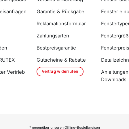
reisanfragen
Garantie & Rückgabe
Fenster ein
Reklamationsformular
Fenstertype
Zahlungsarten
Fenstergrö
den
Bestpreisgarantie
Fensterprei
DRUTEX
Gutscheine & Rabatte
Detailzeich
Vertrag widerrufen
er Vertrieb
Anleitungen
Downloads
* gegenüber unseren Offline-Bestellpreisen