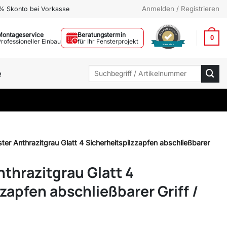
Anmelden / Registrieren
% Skonto bei Vorkasse
Montageservice
Beratungstermin
0
Professioneller Einbau
für Ihr Fensterprojekt
Mehr Infos
Suchen
e
nach:
ster Anthrazitgrau Glatt 4 Sicherheitspilzzapfen abschließbarer
nthrazitgrau Glatt 4
zapfen abschließbarer Griff /