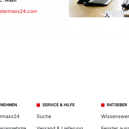
stermaxx24.com
RNEHMEN
SERVICE & HILFE
RATGEBER
ermaxx24
Suche
Wissenswer
lenangebote
Versand & Lieferung
Fenster au