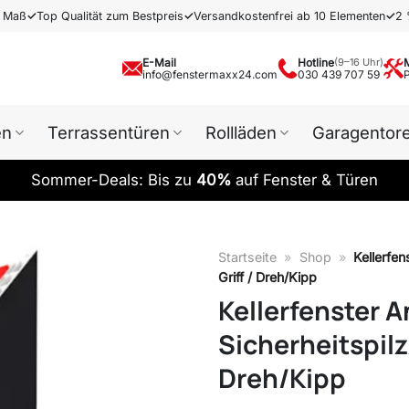
h Maß
✓
Top Qualität zum Bestpreis
✓
Versandkostenfrei ab 10 Elementen
✓
2 
E-Mail
Hotline
(9–16 Uhr)
info@fenstermaxx24.com
030 439 707 59
en
Terrassentüren
Rollläden
Garagentor
Sommer-Deals: Bis zu
40%
auf Fenster & Türen
Startseite
»
Shop
»
Kellerfen
Griff / Dreh/Kipp
Kellerfenster A
Sicherheitspilz
Dreh/Kipp