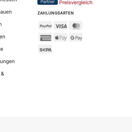
bauen
ZAHLUNGSARTEN
n
ßen
se
nungen
 &