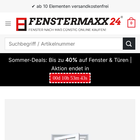
Zum
✔ ab 10 Elementen versandkostenfrei
Inhalt
springen
0
Suchen
nach:
Sommer-Deals: Bis zu
40%
auf Fenster & Türen |
Aktion endet in
00
d
10
h
53
m
42
s