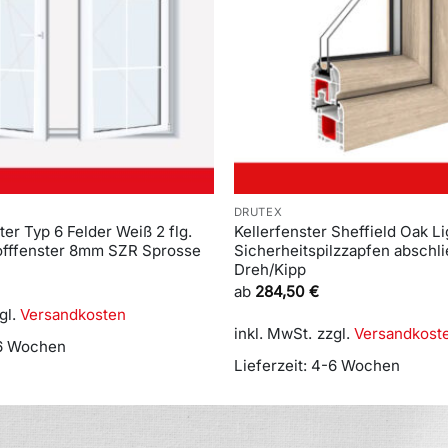
DRUTEX
er Typ 6 Felder Weiß 2 flg.
Kellerfenster Sheffield Oak Li
tofffenster 8mm SZR Sprosse
Sicherheitspilzzapfen abschlie
Dreh/Kipp
ab
284,50
€
gl.
Versandkosten
inkl. MwSt.
zzgl.
Versandkost
6 Wochen
Lieferzeit:
4-6 Wochen