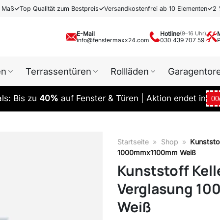
h Maß
✓
Top Qualität zum Bestpreis
✓
Versandkostenfrei ab 10 Elementen
✓
2 
E-Mail
Hotline
(9–16 Uhr)
info@fenstermaxx24.com
030 439 707 59
en
Terrassentüren
Rollläden
Garagentor
s: Bis zu
40%
auf Fenster & Türen | Aktion endet in
00
Startseite
»
Shop
»
Kunststo
1000mmx1100mm Weiß
Kunststoff Kell
Verglasung 1
Weiß