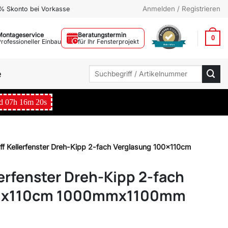
Anmelden / Registrieren
% Skonto bei Vorkasse
Montageservice
Beratungstermin
0
Professioneller Einbau
für Ihr Fensterprojekt
Mehr Infos
Suchen
e
nach:
d
07
h
16
m
19
s
ff Kellerfenster Dreh-Kipp 2-fach Verglasung 100x110cm
erfenster Dreh-Kipp 2-fach
00x110cm 1000mmx1100mm