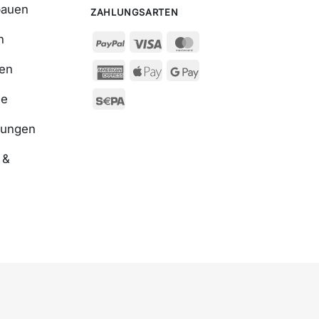
bauen
ZAHLUNGSARTEN
n
ßen
se
nungen
 &