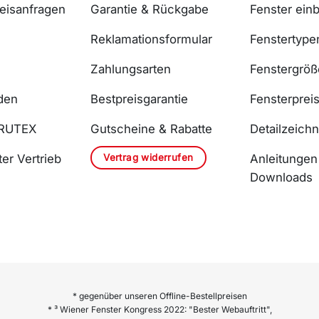
reisanfragen
Garantie & Rückgabe
Fenster ein
Reklamationsformular
Fenstertype
Zahlungsarten
Fenstergrö
den
Bestpreisgarantie
Fensterprei
DRUTEX
Gutscheine & Rabatte
Detailzeich
Vertrag widerrufen
er Vertrieb
Anleitungen
Downloads
* gegenüber unseren Offline-Bestellpreisen
* ³ Wiener Fenster Kongress 2022: "Bester Webauftritt",