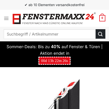
Zum
✔ ab 10 Elementen versandkostenfrei
Inhalt
springen
0
Suchen
nach:
Sommer-Deals: Bis zu
40%
auf Fenster & Türen |
Aktion endet in
00
d
13
h
22
m
25
s