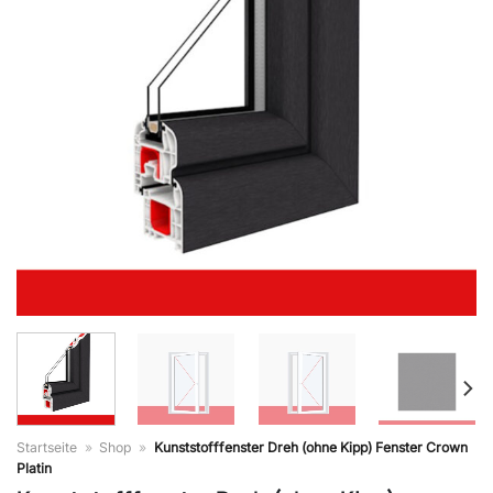
Startseite
»
Shop
»
Kunststofffenster Dreh (ohne Kipp) Fenster Crown
Platin