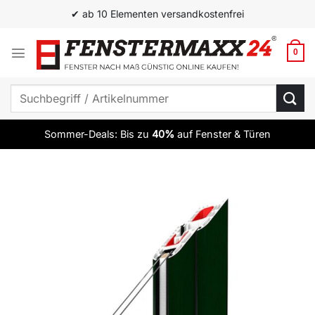
Zum
✔ ab 10 Elementen versandkostenfrei
Inhalt
springen
0
Suchen
nach:
Sommer-Deals: Bis zu
40%
auf Fenster & Türen