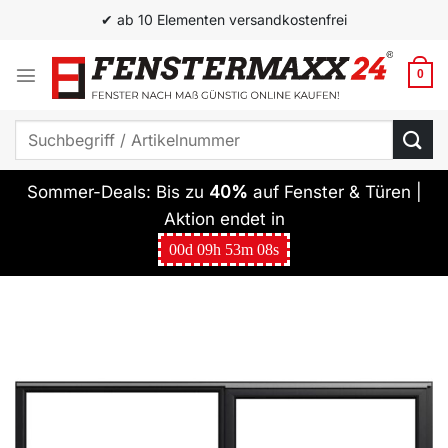
Zum
✔ ab 10 Elementen versandkostenfrei
Inhalt
springen
0
Suchen
nach:
Sommer-Deals: Bis zu
40%
auf Fenster & Türen |
Aktion endet in
00
d
09
h
53
m
08
s